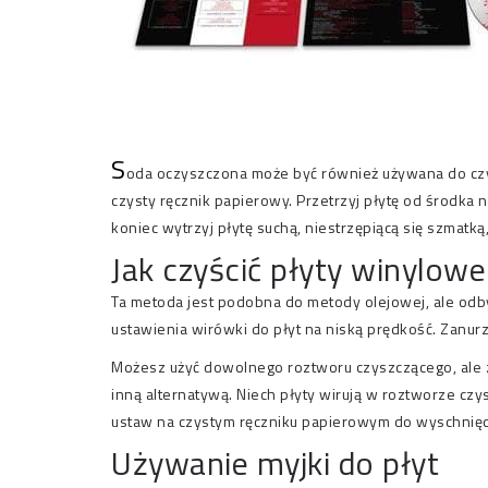
S
oda oczyszczona może być również używana do czy
czysty ręcznik papierowy. Przetrzyj płytę od środka 
koniec wytrzyj płytę suchą, niestrzępiącą się szmatk
Jak czyścić płyty winylow
Ta metoda jest podobna do metody olejowej, ale odb
ustawienia wirówki do płyt na niską prędkość. Zanur
Możesz użyć dowolnego roztworu czyszczącego, ale z
inną alternatywą. Niech płyty wirują w roztworze czys
ustaw na czystym ręczniku papierowym do wyschnięc
Używanie myjki do płyt