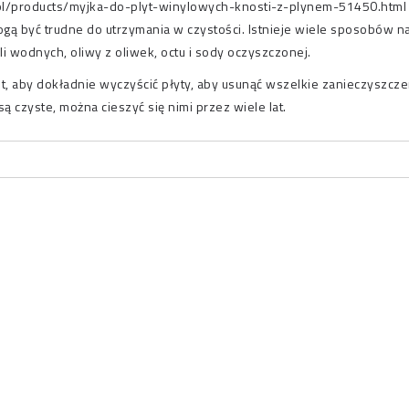
/pl/products/myjka-do-plyt-winylowych-knosti-z-plynem-51450.html
gą być trudne do utrzymania w czystości. Istnieje wiele sposobów n
i wodnych, oliwy z oliwek, octu i sody oczyszczonej.
t, aby dokładnie wyczyścić płyty, aby usunąć wszelkie zanieczyszczen
ą czyste, można cieszyć się nimi przez wiele lat.