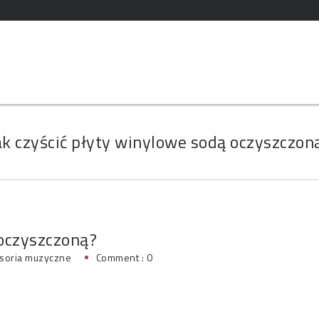
ak czyścić płyty winylowe sodą oczyszczon
 oczyszczoną?
soria muzyczne
Comment : 0