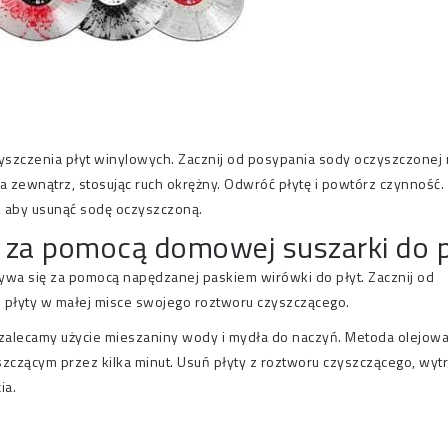
szczenia płyt winylowych. Zacznij od posypania sody oczyszczonej 
na zewnątrz, stosując ruch okrężny. Odwróć płytę i powtórz czynność.
ą, aby usunąć sodę oczyszczoną.
e za pomocą domowej suszarki do p
ywa się za pomocą napędzanej paskiem wirówki do płyt. Zacznij od
z płyty w małej misce swojego roztworu czyszczącego.
alecamy użycie mieszaniny wody i mydła do naczyń. Metoda olejowa
zczącym przez kilka minut. Usuń płyty z roztworu czyszczącego, wytrz
ia.